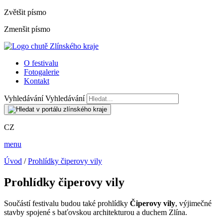
Zvětšit písmo
Zmenšit písmo
O festivalu
Fotogalerie
Kontakt
Vyhledávání
Vyhledávání
CZ
menu
Úvod
/
Prohlídky čiperovy vily
Prohlídky čiperovy vily
Součástí festivalu budou také prohlídky
Čiperovy vily
, výjimečné
stavby spojené s baťovskou architekturou a duchem Zlína.